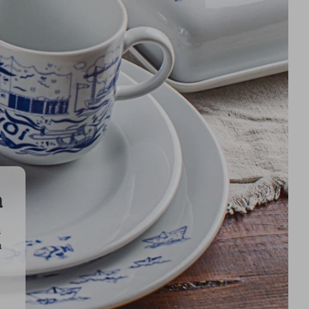
a
h
n